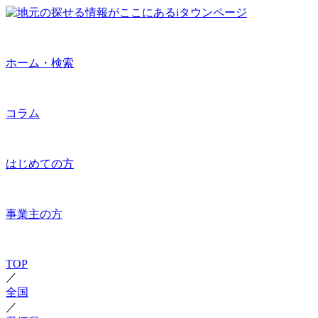
ホーム・検索
コラム
はじめての方
事業主の方
TOP
／
全国
／