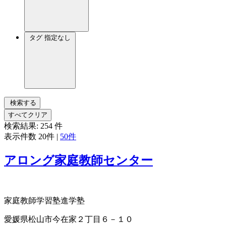
タグ
指定なし
検索する
すべてクリア
検索結果:
254
件
表示件数
20件
|
50件
アロング家庭教師センター
家庭教師
学習塾
進学塾
愛媛県松山市今在家２丁目６－１０