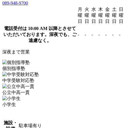
089-948-9700
月
火
水
木
金
土
日
曜
曜
曜
曜
曜
曜
曜
日
日
日
日
日
日
日
電話受付は 10:00 AM 以降とさせて
いただいております。深夜でも、ご
-
-
-
-
-
-
-
遠慮なく。
深夜まで営業
個別指導塾
中学受験対応塾
公立中高一貫
小学生
施設・
駐車場有り