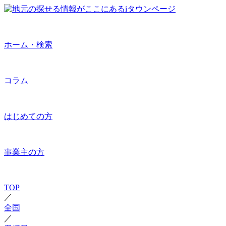
ホーム・検索
コラム
はじめての方
事業主の方
TOP
／
全国
／