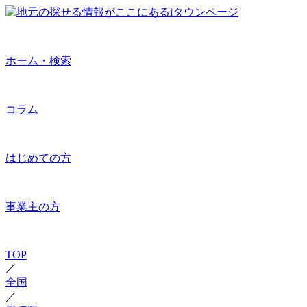
ホーム・検索
コラム
はじめての方
事業主の方
TOP
／
全国
／