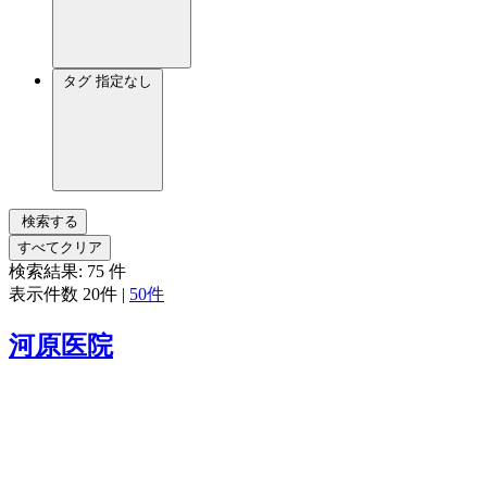
タグ
指定なし
検索する
すべてクリア
検索結果:
75
件
表示件数
20件
|
50件
河原医院