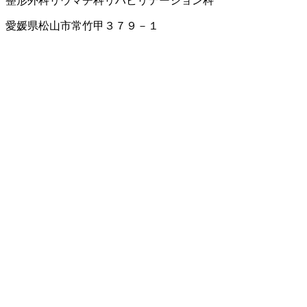
整形外科
リウマチ科
リハビリテーション科
愛媛県松山市常竹甲３７９－１