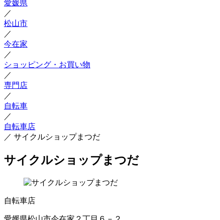
愛媛県
／
松山市
／
今在家
／
ショッピング・お買い物
／
専門店
／
自転車
／
自転車店
／
サイクルショップまつだ
サイクルショップまつだ
自転車店
愛媛県松山市今在家２丁目６－２