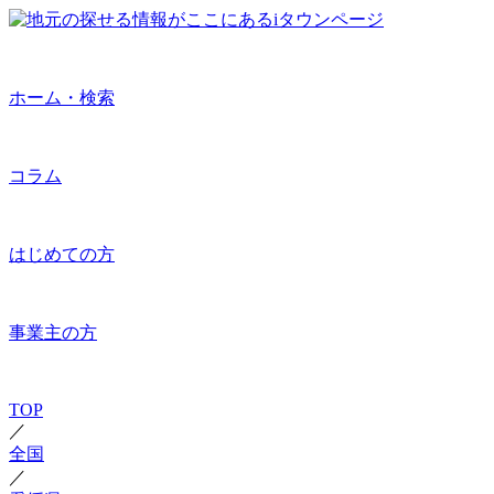
ホーム・検索
コラム
はじめての方
事業主の方
TOP
／
全国
／