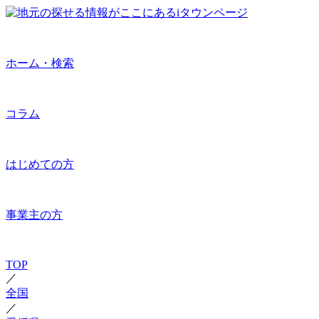
ホーム・検索
コラム
はじめての方
事業主の方
TOP
／
全国
／