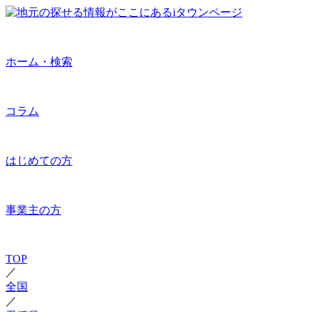
ホーム・検索
コラム
はじめての方
事業主の方
TOP
／
全国
／