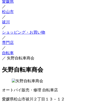
愛媛県
／
松山市
／
祓川
／
ショッピング・お買い物
／
専門店
／
自転車
／
矢野自転車商会
矢野自転車商会
オートバイ販売・修理
自転車店
愛媛県松山市祓川２丁目１３－１２