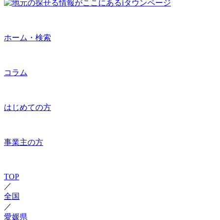
ホーム・検索
コラム
はじめての方
事業主の方
TOP
／
全国
／
愛媛県