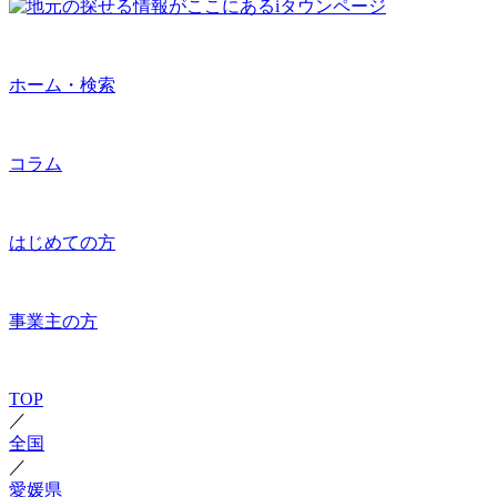
ホーム・検索
コラム
はじめての方
事業主の方
TOP
／
全国
／
愛媛県