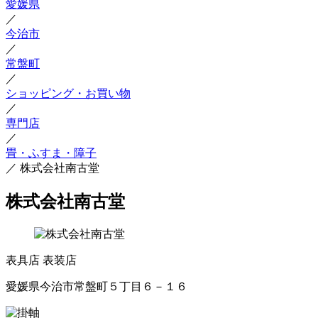
愛媛県
／
今治市
／
常盤町
／
ショッピング・お買い物
／
専門店
／
畳・ふすま・障子
／
株式会社南古堂
株式会社南古堂
表具店
表装店
愛媛県今治市常盤町５丁目６－１６