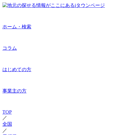
ホーム・検索
コラム
はじめての方
事業主の方
TOP
／
全国
／