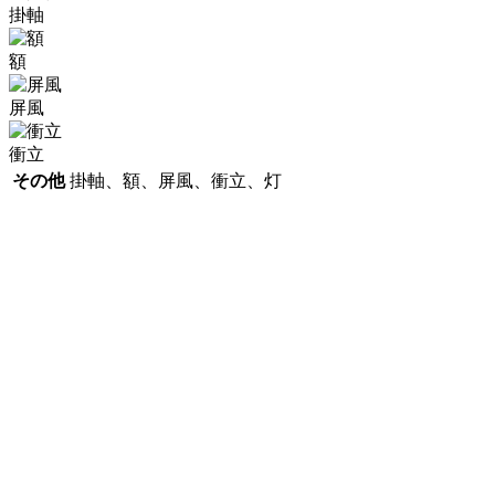
掛軸
額
屏風
衝立
その他
掛軸、額、屏風、衝立、灯