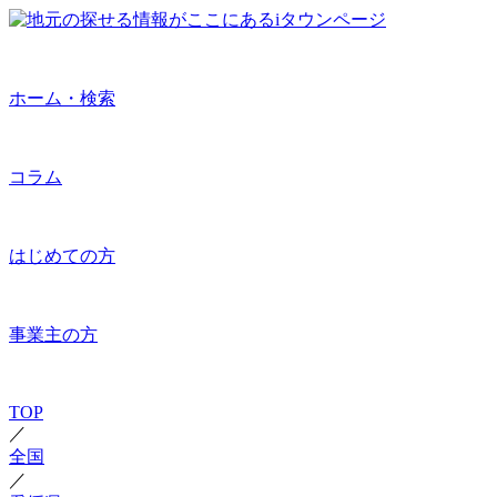
ホーム・検索
コラム
はじめての方
事業主の方
TOP
／
全国
／