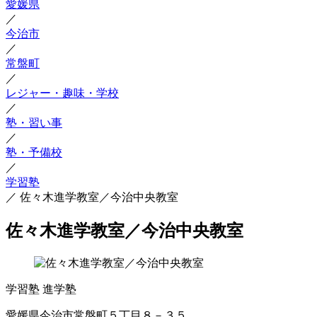
愛媛県
／
今治市
／
常盤町
／
レジャー・趣味・学校
／
塾・習い事
／
塾・予備校
／
学習塾
／
佐々木進学教室／今治中央教室
佐々木進学教室／今治中央教室
学習塾
進学塾
愛媛県今治市常盤町５丁目８－３５