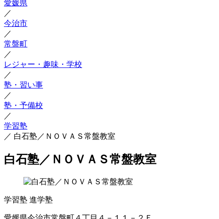
愛媛県
／
今治市
／
常盤町
／
レジャー・趣味・学校
／
塾・習い事
／
塾・予備校
／
学習塾
／
白石塾／ＮＯＶＡＳ常盤教室
白石塾／ＮＯＶＡＳ常盤教室
学習塾
進学塾
愛媛県今治市常盤町４丁目４－１１－２Ｆ