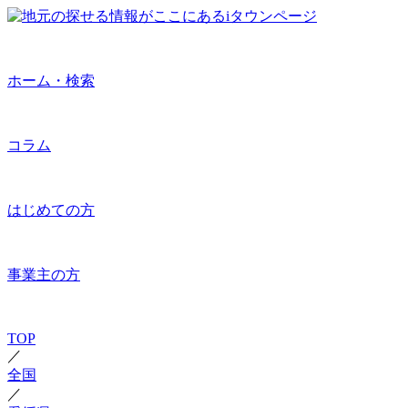
ホーム・検索
コラム
はじめての方
事業主の方
TOP
／
全国
／