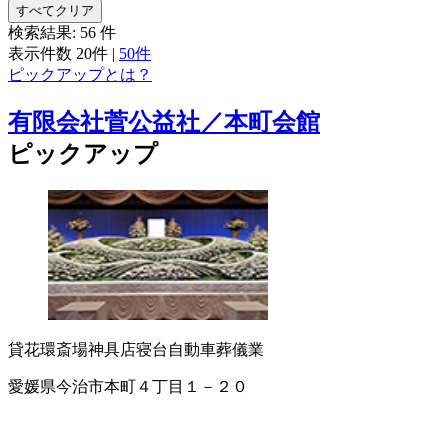
すべてクリア
検索結果:
56
件
表示件数
20件
|
50件
ピックアップとは？
有限会社菅公益社／本町会館
ピックアップ
貸花環
斎場
神具店
寝台自動車
葬儀業
愛媛県今治市本町４丁目１－２０