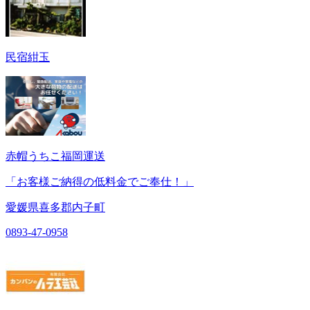
民宿紺玉
赤帽うちこ福岡運送
「お客様ご納得の低料金でご奉仕！」
愛媛県喜多郡内子町
0893-47-0958