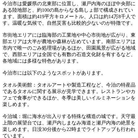
今治市は愛媛県の北東部に位置し、瀬戸内海のほぼ中央部に
ある陸地部と、約100の島からなる島しょ部で構成されてい
ます。面積は約419平方キロメートル、人口は約14万8千人で
す。温暖な気候で、自然災害も比較的少ないのが特徴です。
市街地エリアには臨海部の工業地や中心市街地が広がり、東
部エリアは大半が農地や森林が占めています。南部エリアは
市内で唯一のごみ処理場があるほか、田園風景が広がる地域
で、西部エリアは全国でも有数の石造文化財を有するなど、
各地域には多様な特色があります。
今治市には以下のようなスポットがあります。
タオル美術館：タオルアートや製造工程など、今治の特産品
であるタオルに関する展示が見学できます。レストランやカ
フェで食事ができるほか、冬季は美しいイルミネーションを
楽しめます。
今治城：堀に海水が出入りする特殊な構造の城です。天守最
上階の展望台では、瀬戸内しまなみ海道と瀬戸内海の絶景を
楽しめます。日没30分後から22時までライトアップも行われ
ています。