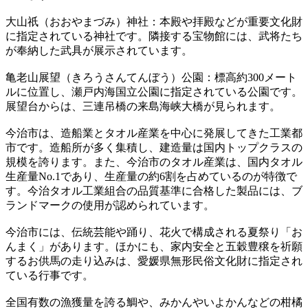
大山祇（おおやまづみ）神社：本殿や拝殿などが重要文化財
に指定されている神社です。隣接する宝物館には、武将たち
が奉納した武具が展示されています。
亀老山展望（きろうさんてんぼう）公園：標高約300メート
ルに位置し、瀬戸内海国立公園に指定されている公園です。
展望台からは、三連吊橋の来島海峡大橋が見られます。
今治市は、造船業とタオル産業を中心に発展してきた工業都
市です。造船所が多く集積し、建造量は国内トップクラスの
規模を誇ります。また、今治市のタオル産業は、国内タオル
生産量No.1であり、生産量の約6割を占めているのが特徴で
す。今治タオル工業組合の品質基準に合格した製品には、ブ
ランドマークの使用が認められています。
今治市には、伝統芸能や踊り、花火で構成される夏祭り「お
んまく」があります。ほかにも、家内安全と五穀豊穣を祈願
するお供馬の走り込みは、愛媛県無形民俗文化財に指定され
ている行事です。
全国有数の漁獲量を誇る鯛や、みかんやいよかんなどの柑橘