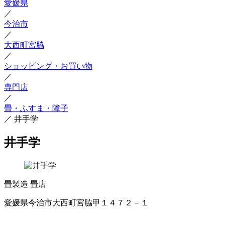
愛媛県
／
今治市
／
大西町宮脇
／
ショッピング・お買い物
／
専門店
／
畳・ふすま・障子
／
井手学
井手学
畳製造
畳店
愛媛県今治市大西町宮脇甲１４７２－１