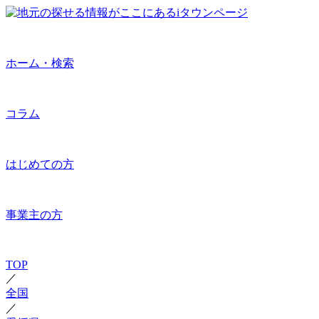
ホーム・検索
コラム
はじめての方
事業主の方
TOP
／
全国
／