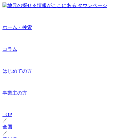
ホーム・検索
コラム
はじめての方
事業主の方
TOP
／
全国
／