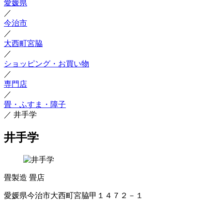
愛媛県
／
今治市
／
大西町宮脇
／
ショッピング・お買い物
／
専門店
／
畳・ふすま・障子
／
井手学
井手学
畳製造
畳店
愛媛県今治市大西町宮脇甲１４７２－１