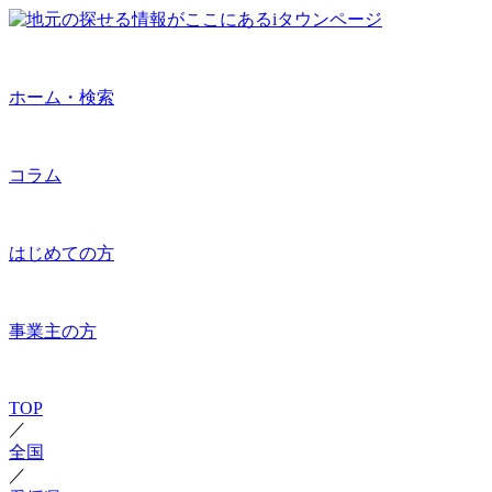
ホーム・検索
コラム
はじめての方
事業主の方
TOP
／
全国
／