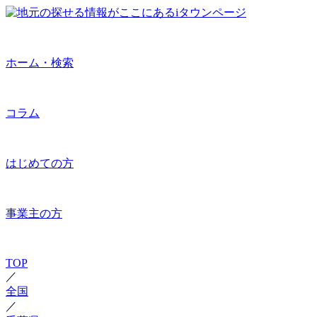
ホーム・検索
コラム
はじめての方
事業主の方
TOP
／
全国
／