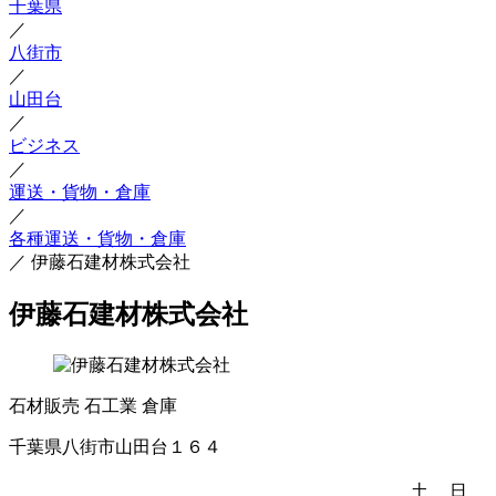
千葉県
／
八街市
／
山田台
／
ビジネス
／
運送・貨物・倉庫
／
各種運送・貨物・倉庫
／
伊藤石建材株式会社
伊藤石建材株式会社
石材販売
石工業
倉庫
千葉県八街市山田台１６４
土
日