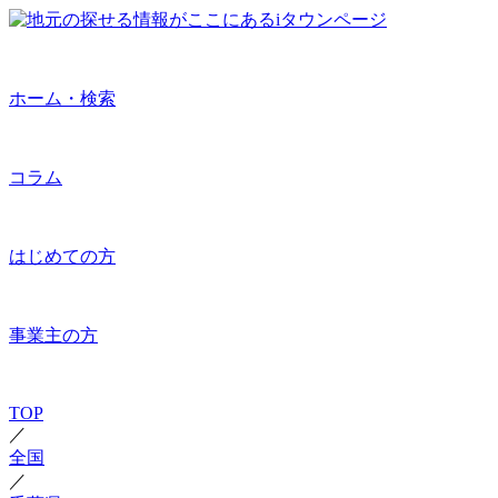
ホーム・検索
コラム
はじめての方
事業主の方
TOP
／
全国
／