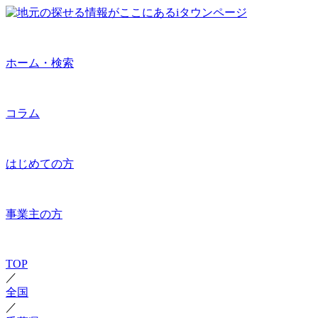
ホーム・検索
コラム
はじめての方
事業主の方
TOP
／
全国
／