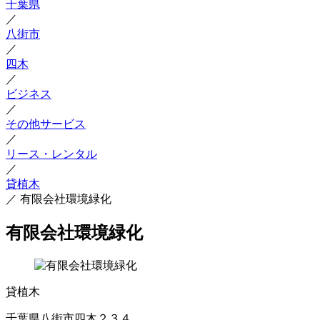
千葉県
／
八街市
／
四木
／
ビジネス
／
その他サービス
／
リース・レンタル
／
貸植木
／
有限会社環境緑化
有限会社環境緑化
貸植木
千葉県八街市四木２３４