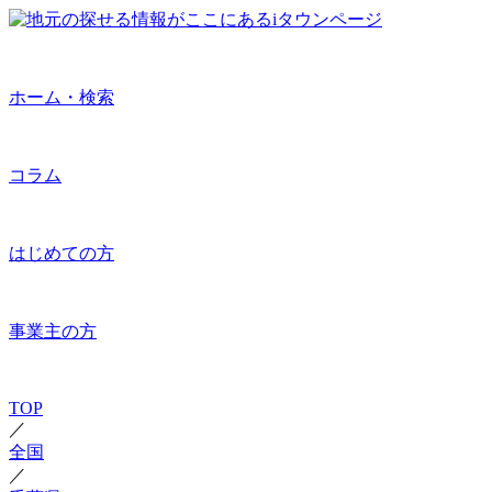
ホーム・検索
コラム
はじめての方
事業主の方
TOP
／
全国
／