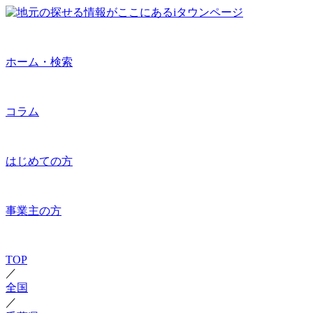
ホーム・検索
コラム
はじめての方
事業主の方
TOP
／
全国
／