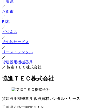
千葉県
／
八街市
／
四木
／
ビジネス
／
その他サービス
／
リース・レンタル
／
貸建設用機械器具
／
協進ＴＥＣ株式会社
協進ＴＥＣ株式会社
貸建設用機械器具
仮設資材レンタル・リース
千葉県八街市四木４１８