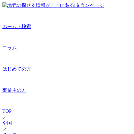
ホーム・検索
コラム
はじめての方
事業主の方
TOP
／
全国
／