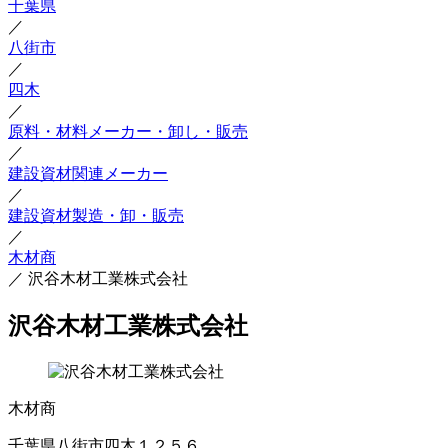
千葉県
／
八街市
／
四木
／
原料・材料メーカー・卸し・販売
／
建設資材関連メーカー
／
建設資材製造・卸・販売
／
木材商
／
沢谷木材工業株式会社
沢谷木材工業株式会社
木材商
千葉県八街市四木１２５６