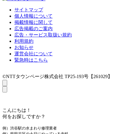
サイトマップ
個人情報について
掲載情報に関して
広告掲載のご案内
広告・サービス取扱い規約
利用規約
お知らせ
運営会社について
緊急時はこちら
©NTTタウンページ株式会社 TP25-193号【261029】
こんにちは！
何をお探しですか？
例）渋谷駅の水まわり修理業者
例）世田谷区の土日にやっている内科