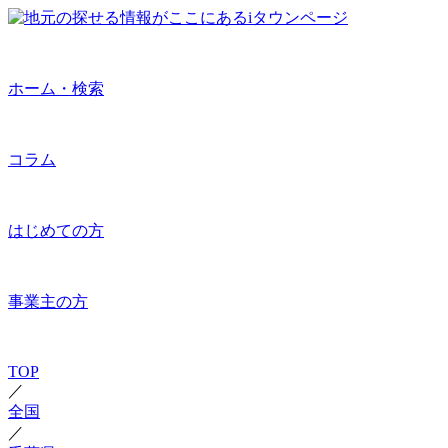
ホーム・検索
コラム
はじめての方
事業主の方
TOP
／
全国
／