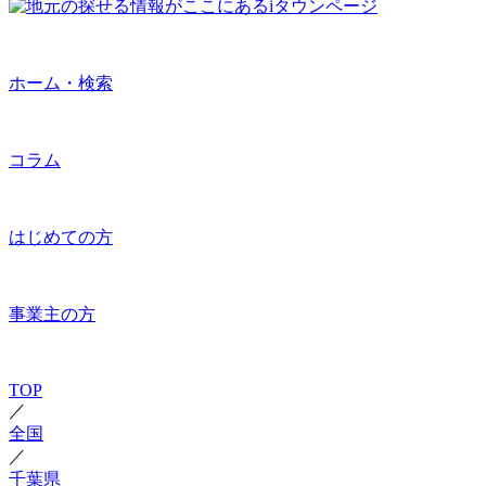
ホーム・検索
コラム
はじめての方
事業主の方
TOP
／
全国
／
千葉県