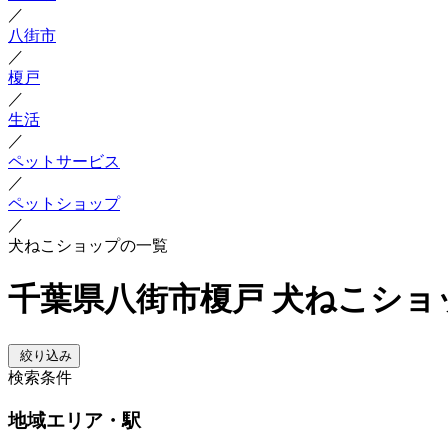
／
八街市
／
榎戸
／
生活
／
ペットサービス
／
ペットショップ
／
犬ねこショップの一覧
千葉県八街市榎戸 犬ねこショ
絞り込み
検索条件
地域
エリア・駅