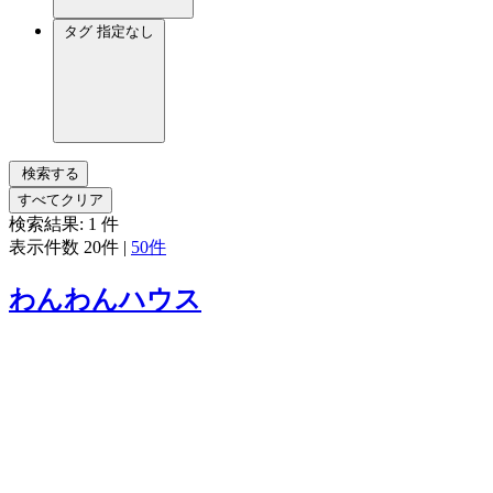
タグ
指定なし
検索する
すべてクリア
検索結果:
1
件
表示件数
20件
|
50件
わんわんハウス