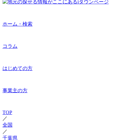
ホーム・検索
コラム
はじめての方
事業主の方
TOP
／
全国
／
千葉県