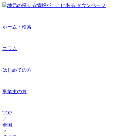
ホーム・検索
コラム
はじめての方
事業主の方
TOP
／
全国
／