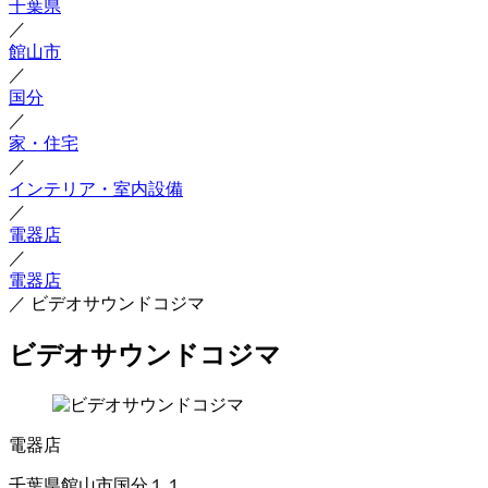
千葉県
／
館山市
／
国分
／
家・住宅
／
インテリア・室内設備
／
電器店
／
電器店
／
ビデオサウンドコジマ
ビデオサウンドコジマ
電器店
千葉県館山市国分１１