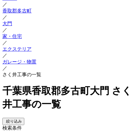
／
香取郡多古町
／
大門
／
家・住宅
／
エクステリア
／
ガレージ・物置
／
さく井工事の一覧
千葉県香取郡多古町大門 さく
井工事の一覧
絞り込み
検索条件