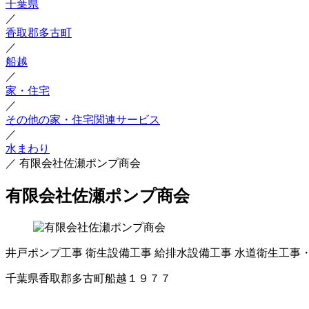
千葉県
／
香取郡多古町
／
船越
／
家・住宅
／
その他の家・住宅関連サービス
／
水まわり
／
有限会社佐瀬ポンプ商会
有限会社佐瀬ポンプ商会
井戸ポンプ工事
衛生設備工事
給排水設備工事
水道衛生工事
千葉県香取郡多古町船越１９７７