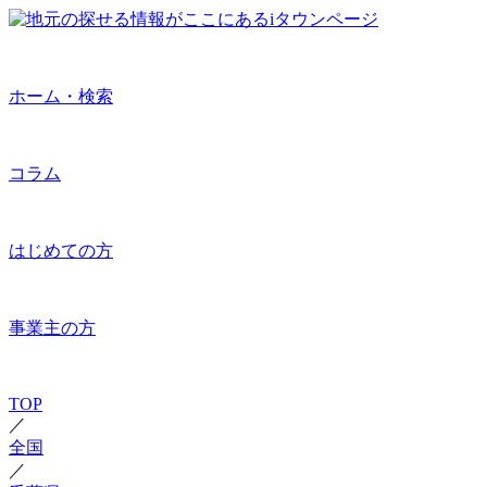
ホーム・検索
コラム
はじめての方
事業主の方
TOP
／
全国
／