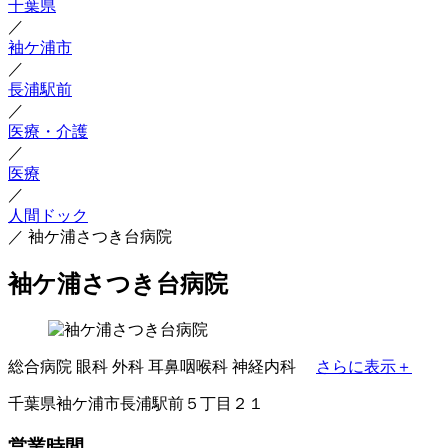
千葉県
／
袖ケ浦市
／
長浦駅前
／
医療・介護
／
医療
／
人間ドック
／
袖ケ浦さつき台病院
袖ケ浦さつき台病院
総合病院
眼科
外科
耳鼻咽喉科
神経内科
さらに表示＋
千葉県袖ケ浦市長浦駅前５丁目２１
営業時間