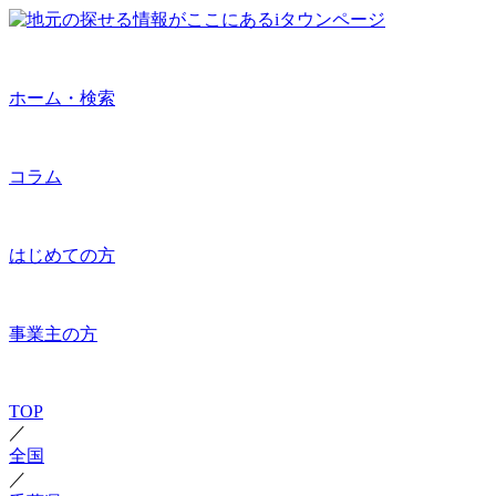
ホーム・検索
コラム
はじめての方
事業主の方
TOP
／
全国
／