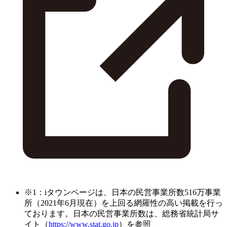
※1：iタウンページは、日本の民営事業所数516万事業
所（2021年6月現在）を上回る網羅性の高い掲載を行っ
ております。日本の民営事業所数は、総務省統計局サ
イト（
https://www.stat.go.jp
）を参照