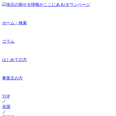
ホーム・検索
コラム
はじめての方
事業主の方
TOP
／
全国
／