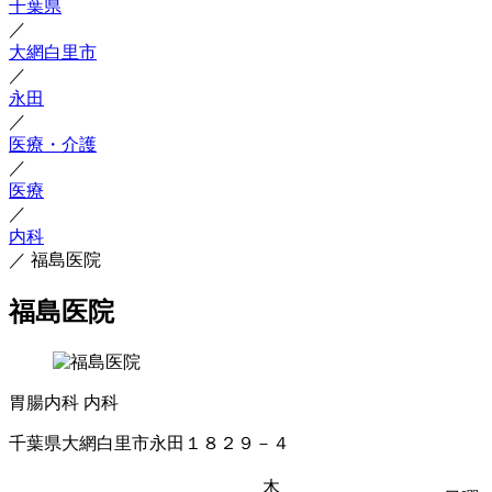
千葉県
／
大網白里市
／
永田
／
医療・介護
／
医療
／
内科
／
福島医院
福島医院
胃腸内科
内科
千葉県大網白里市永田１８２９－４
木