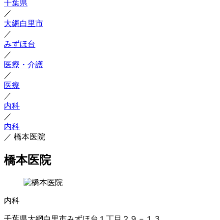
千葉県
／
大網白里市
／
みずほ台
／
医療・介護
／
医療
／
内科
／
内科
／
橋本医院
橋本医院
内科
千葉県大網白里市みずほ台１丁目２９－１３