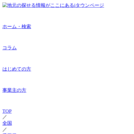
ホーム・検索
コラム
はじめての方
事業主の方
TOP
／
全国
／