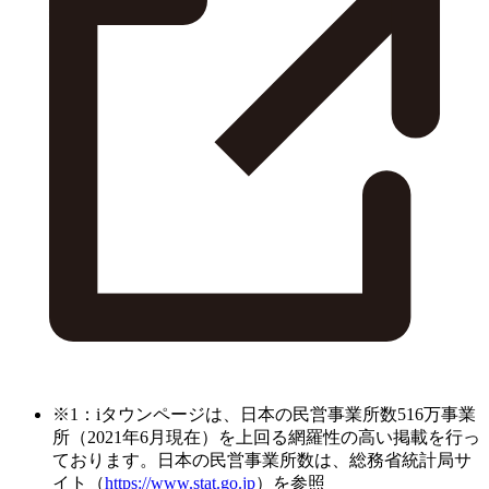
※1：iタウンページは、日本の民営事業所数516万事業
所（2021年6月現在）を上回る網羅性の高い掲載を行っ
ております。日本の民営事業所数は、総務省統計局サ
イト（
https://www.stat.go.jp
）を参照