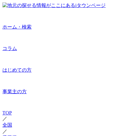
ホーム・検索
コラム
はじめての方
事業主の方
TOP
／
全国
／