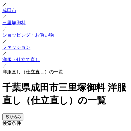
／
成田市
／
三里塚御料
／
ショッピング・お買い物
／
ファッション
／
洋服・仕立て直し
／
洋服直し（仕立直し）の一覧
千葉県成田市三里塚御料 洋服
直し（仕立直し）の一覧
絞り込み
検索条件