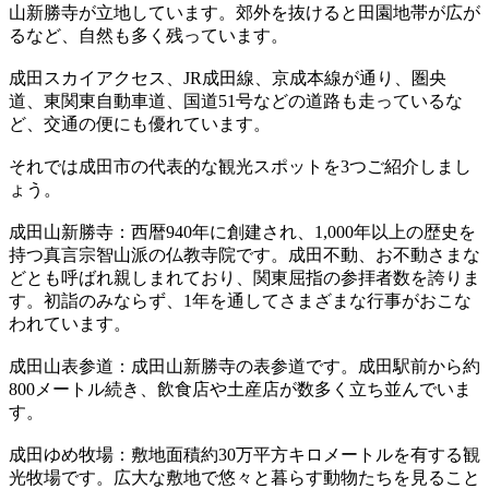
山新勝寺が立地しています。郊外を抜けると田園地帯が広が
るなど、自然も多く残っています。
成田スカイアクセス、JR成田線、京成本線が通り、圏央
道、東関東自動車道、国道51号などの道路も走っているな
ど、交通の便にも優れています。
それでは成田市の代表的な観光スポットを3つご紹介しまし
ょう。
成田山新勝寺：西暦940年に創建され、1,000年以上の歴史を
持つ真言宗智山派の仏教寺院です。成田不動、お不動さまな
どとも呼ばれ親しまれており、関東屈指の参拝者数を誇りま
す。初詣のみならず、1年を通してさまざまな行事がおこな
われています。
成田山表参道：成田山新勝寺の表参道です。成田駅前から約
800メートル続き、飲食店や土産店が数多く立ち並んでいま
す。
成田ゆめ牧場：敷地面積約30万平方キロメートルを有する観
光牧場です。広大な敷地で悠々と暮らす動物たちを見ること