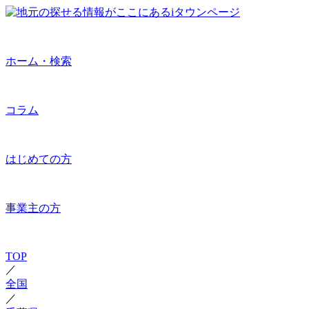
ホーム・検索
コラム
はじめての方
事業主の方
TOP
／
全国
／