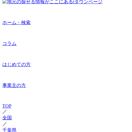
ホーム・検索
コラム
はじめての方
事業主の方
TOP
／
全国
／
千葉県