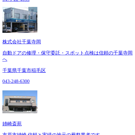
株式会社千葉寺岡
自動ドアの修理・保守委託・スポット点検は信頼の千葉寺岡
へ
千葉県千葉市稲毛区
043-248-6300
姉崎斎苑
市原市姉崎 信頼と実績の地元の葬祭業者です