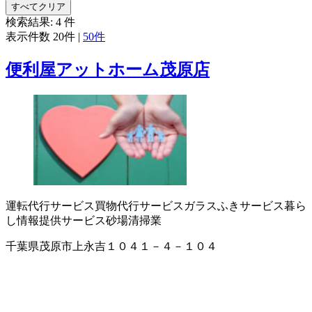
すべてクリア
検索結果:
4
件
表示件数
20件
|
50件
便利屋アットホーム茂原店
運転代行サービス
買物代行サービス
ガラスふきサービス
暮ら
し情報提供サービス
砂場清掃業
千葉県茂原市上永吉１０４１－４－１０４