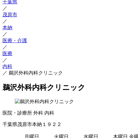
千葉県
／
茂原市
／
本納
／
医療・介護
／
医療
／
内科
／
鵜沢外科内科クリニック
鵜沢外科内科クリニック
医院・診療所
外科
内科
千葉県茂原市本納１９２２
月曜日
火曜日
水曜日
木曜日
金