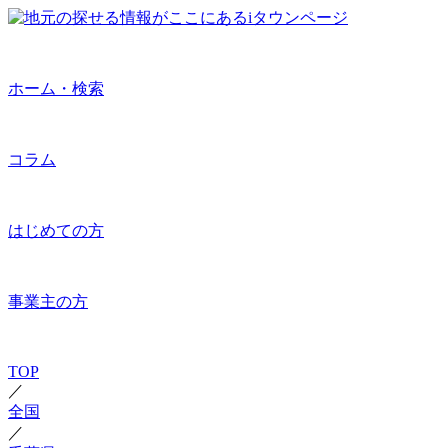
ホーム・検索
コラム
はじめての方
事業主の方
TOP
／
全国
／