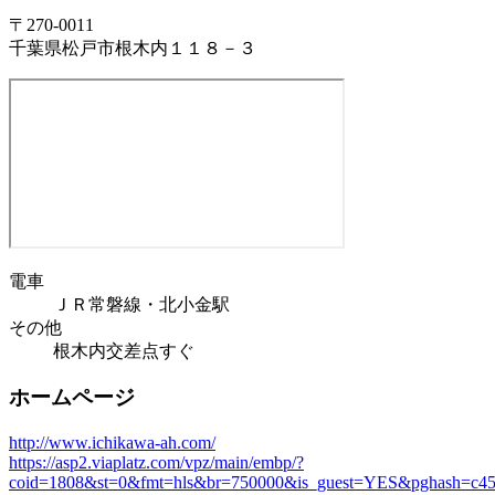
〒270-0011
千葉県松戸市根木内１１８－３
電車
ＪＲ常磐線・北小金駅
その他
根木内交差点すぐ
ホームページ
http://www.ichikawa-ah.com/
https://asp2.viaplatz.com/vpz/main/embp/?
coid=1808&st=0&fmt=hls&br=750000&is_guest=YES&pghash=c45