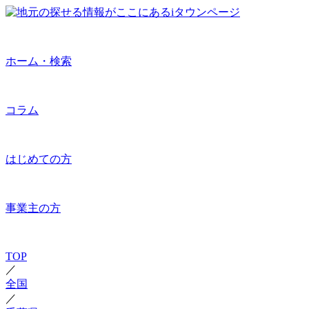
ホーム・検索
コラム
はじめての方
事業主の方
TOP
／
全国
／