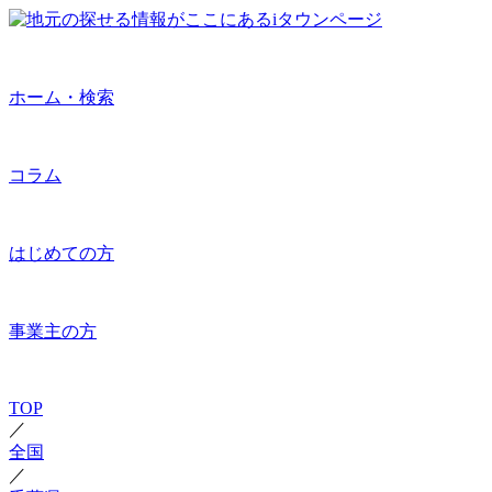
ホーム・検索
コラム
はじめての方
事業主の方
TOP
／
全国
／