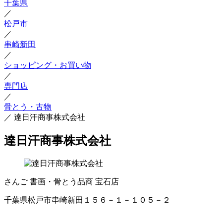
千葉県
／
松戸市
／
串崎新田
／
ショッピング・お買い物
／
専門店
／
骨とう・古物
／
達日汗商事株式会社
達日汗商事株式会社
さんご
書画・骨とう品商
宝石店
千葉県松戸市串崎新田１５６－１－１０５－２