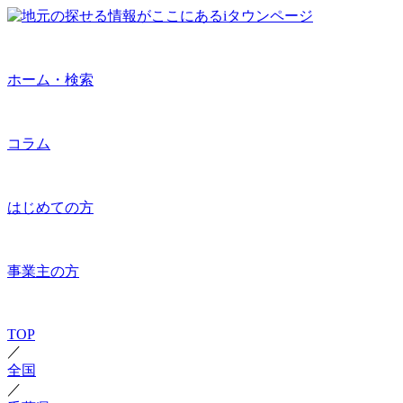
ホーム・検索
コラム
はじめての方
事業主の方
TOP
／
全国
／