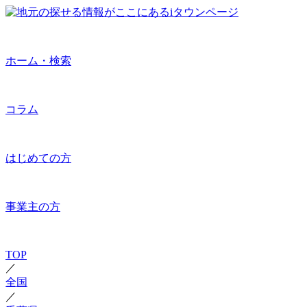
ホーム・検索
コラム
はじめての方
事業主の方
TOP
／
全国
／