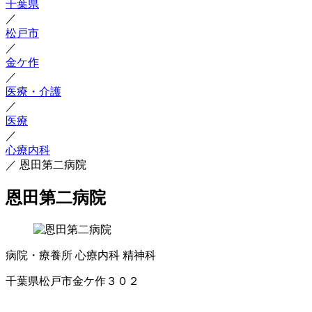
千葉県
／
松戸市
／
金ケ作
／
医療・介護
／
医療
／
心療内科
／
恩田第二病院
恩田第二病院
病院・療養所
心療内科
精神科
千葉県松戸市金ケ作３０２