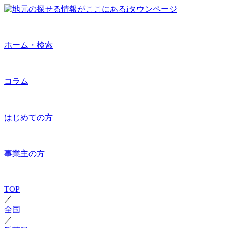
ホーム・検索
コラム
はじめての方
事業主の方
TOP
／
全国
／