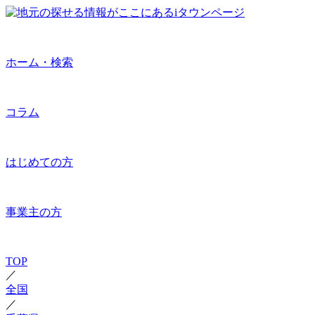
ホーム・検索
コラム
はじめての方
事業主の方
TOP
／
全国
／