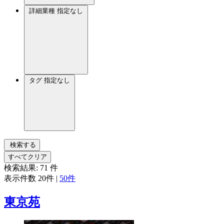
詳細業種
指定なし
タグ
指定なし
検索する
すべてクリア
検索結果:
71
件
表示件数
20件
|
50件
東京苑