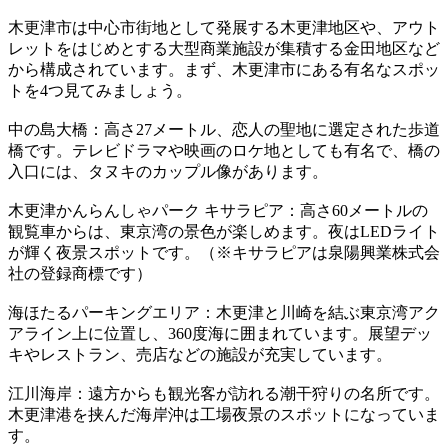
木更津市は中心市街地として発展する木更津地区や、アウト
レットをはじめとする大型商業施設が集積する金田地区など
から構成されています。まず、木更津市にある有名なスポッ
トを4つ見てみましょう。
中の島大橋：高さ27メートル、恋人の聖地に選定された歩道
橋です。テレビドラマや映画のロケ地としても有名で、橋の
入口には、タヌキのカップル像があります。
木更津かんらんしゃパーク キサラピア：高さ60メートルの
観覧車からは、東京湾の景色が楽しめます。夜はLEDライト
が輝く夜景スポットです。（※キサラピアは泉陽興業株式会
社の登録商標です）
海ほたるパーキングエリア：木更津と川崎を結ぶ東京湾アク
アライン上に位置し、360度海に囲まれています。展望デッ
キやレストラン、売店などの施設が充実しています。
江川海岸：遠方からも観光客が訪れる潮干狩りの名所です。
木更津港を挟んだ海岸沖は工場夜景のスポットになっていま
す。