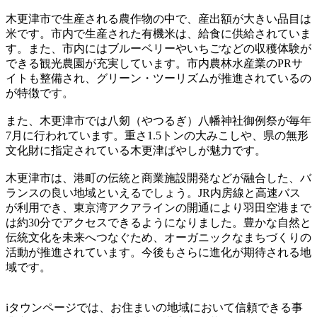
木更津市で生産される農作物の中で、産出額が大きい品目は
米です。市内で生産された有機米は、給食に供給されていま
す。また、市内にはブルーベリーやいちごなどの収穫体験が
できる観光農園が充実しています。市内農林水産業のPRサ
イトも整備され、グリーン・ツーリズムが推進されているの
が特徴です。
また、木更津市では八剱（やつるぎ）八幡神社御例祭が毎年
7月に行われています。重さ1.5トンの大みこしや、県の無形
文化財に指定されている木更津ばやしが魅力です。
木更津市は、港町の伝統と商業施設開発などが融合した、バ
ランスの良い地域といえるでしょう。JR内房線と高速バス
が利用でき、東京湾アクアラインの開通により羽田空港まで
は約30分でアクセスできるようになりました。豊かな自然と
伝統文化を未来へつなぐため、オーガニックなまちづくりの
活動が推進されています。今後もさらに進化が期待される地
域です。
iタウンページでは、お住まいの地域において信頼できる事